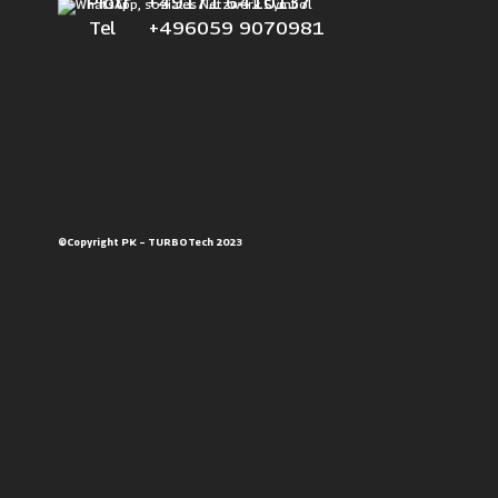
Piotr +49171 6410137
Tel +496059 9070981
©Copyright PK – TURBOTech 2023