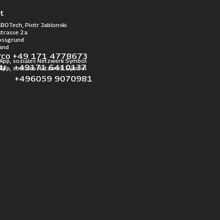
t
BOTech, Piotr Jablonski
trasse 2a
ossgrund
and
rco +49 171 4778673
otr +49171 6410137
l +496059 9070981