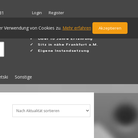
Login
Register
81
der Verwendung von Cookies zu.
Mehr erfahren
Akzeptieren
✓ Ü
ber 15 Jahre Erfahrung
✓
Sitz in nähe Frankfurt a.M.
✓ Eigene Instandsetzung
etski
Sonstige