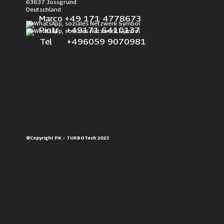
63637 Jossgrund
Deutschland
Marco +49 171 4778673
Piotr +49171 6410137
Tel +496059 9070981
©Copyright PK – TURBOTech 2023