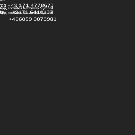
rco +49 171 4778673
otr +49171 6410137
l +496059 9070981