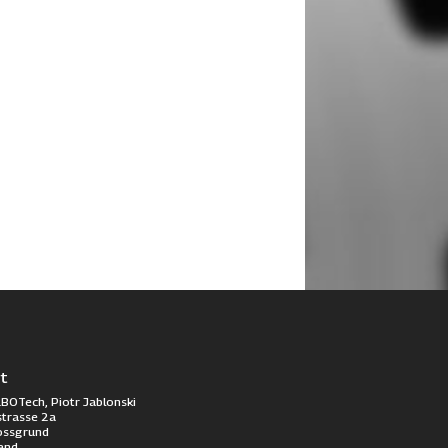
t
BOTech, Piotr Jablonski
trasse 2a
ossgrund
and