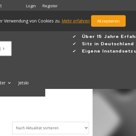
Login
Register
1
der Verwendung von Cookies zu.
Mehr erfahren
Akzeptieren
✓ Ü
ber 15 Jahre Erfa
✓
Sitz in Deutschland
✓ Eigene Instandsetzu
lter
Jetski