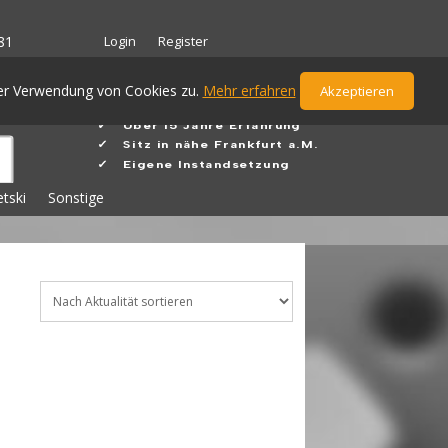
Login
Register
81
der Verwendung von Cookies zu.
Mehr erfahren
Akzeptieren
✓ Ü
ber 15 Jahre Erfahrung
✓
Sitz in nähe Frankfurt a.M.
✓ Eigene Instandsetzung
etski
Sonstige