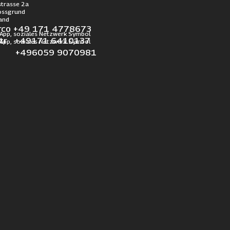
trasse 2a
ossgrund
and
rco +49 171 4778673
otr +49171 6410137
l +496059 9070981