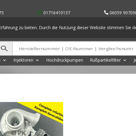
73
01716410137
06059 90709
rfahrung zu bieten. Durch die Nutzung dieser Website stimmen Sie 
e
Injektoren
Hochdruckpumpen
Rußpartikelfilter
J