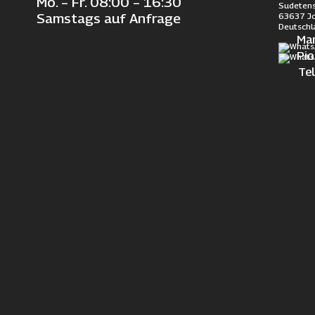
Mo. – Fr. 08:00 – 16:30
Sudetens
63637 J
Samstags auf Anfrage
Deutschl
Ma
Pi
Te