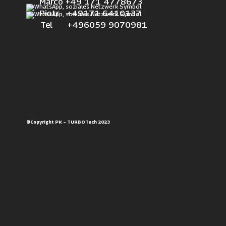
Marco +49 171 4778673
Piotr +49171 6410137
Tel +496059 9070981
©Copyright PK – TURBOTech 2023