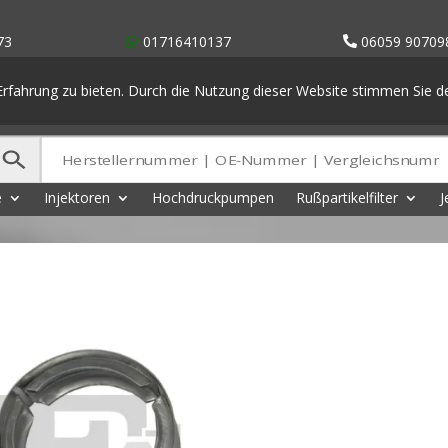
73
01716410137
06059 90709
rfahrung zu bieten. Durch die Nutzung dieser Website stimmen Sie 
e
Injektoren
Hochdruckpumpen
Rußpartikelfilter
J