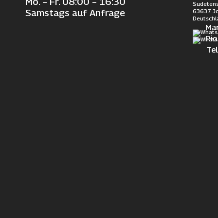
Mo. – Fr. 08:00 – 16:30
Sudetens
63637 J
Samstags auf Anfrage
Deutschl
Ma
Pi
Te