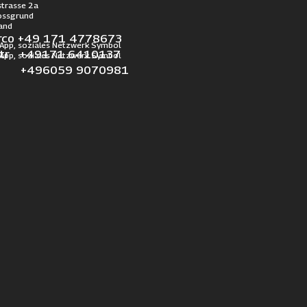
trasse 2a
ossgrund
and
rco +49 171 4778673
otr +49171 6410137
l +496059 9070981