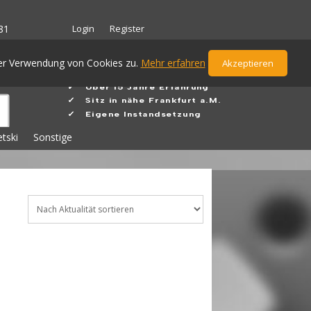
Login
Register
81
der Verwendung von Cookies zu.
Mehr erfahren
Akzeptieren
✓ Ü
ber 15 Jahre Erfahrung
✓
Sitz in nähe Frankfurt a.M.
✓ Eigene Instandsetzung
etski
Sonstige