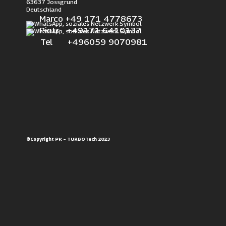
63637 Jossgrund
Deutschland
Marco +49 171 4778673
Piotr +49171 6410137
Tel +496059 9070981
©Copyright PK – TURBOTech 2023