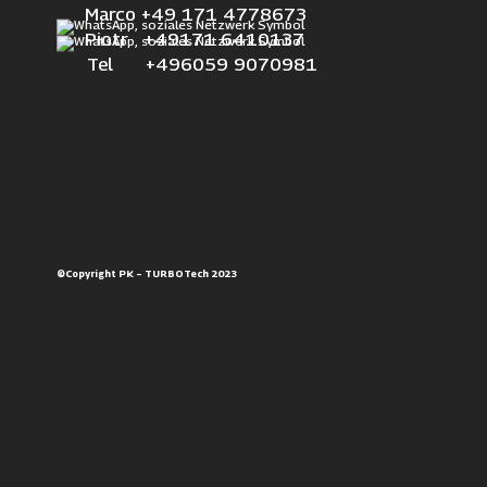
Marco +49 171 4778673
Piotr +49171 6410137
Tel +496059 9070981
©Copyright PK – TURBOTech 2023