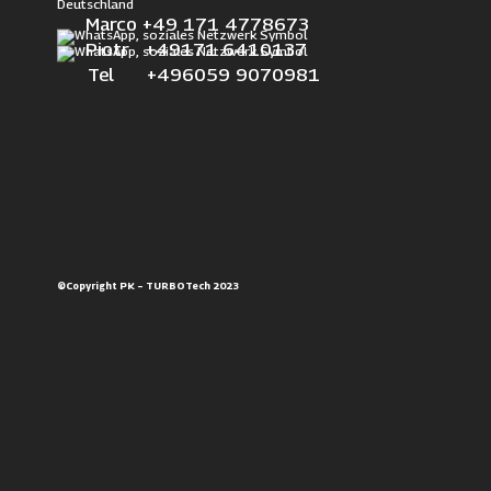
Deutschland
Marco +49 171 4778673
Piotr +49171 6410137
Tel +496059 9070981
©Copyright PK – TURBOTech 2023