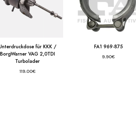
Unterdruckdose für KKK /
FA1 969-875
BorgWarner VAG 2,0TDI
9.90
€
Turbolader
119.00
€