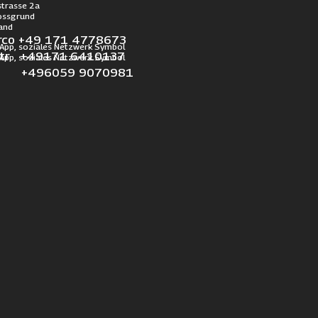
trasse 2a
ossgrund
and
rco +49 171 4778673
otr +49171 6410137
l +496059 9070981