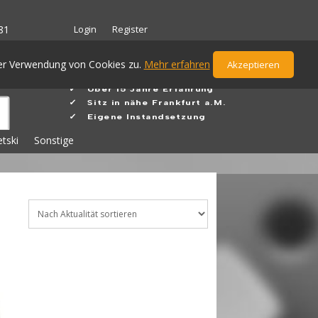
Login
Register
81
der Verwendung von Cookies zu.
Mehr erfahren
Akzeptieren
✓ Ü
ber 15 Jahre Erfahrung
✓
Sitz in nähe Frankfurt a.M.
✓ Eigene Instandsetzung
etski
Sonstige