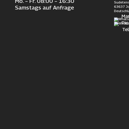
Mo. – Fr. 08:00 – 16:30
Sudetens
63637 J
Samstags auf Anfrage
Deutschl
Ma
Pi
Te