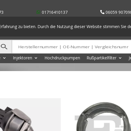
73
01716410137
06059 90709
rfahrung zu bieten. Durch die Nutzung dieser Website stimmen Sie 
e
Injektoren
Hochdruckpumpen
Rußpartikelfilter
J