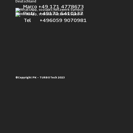
Deutschland
Marco +49 171 4778673
Piotr +49171 6410137
Tel +496059 9070981
©Copyright PK – TURBOTech 2023