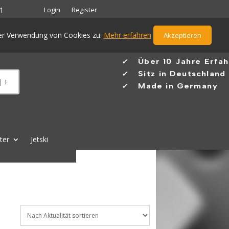
Login
Register
1
der Verwendung von Cookies zu.
Mehr erfahren
Akzeptieren
✓ Ü
ber 10 Jahre Erfa
✓
Sitz in Deutschland
✓
Made in Germany
lter
Jetski