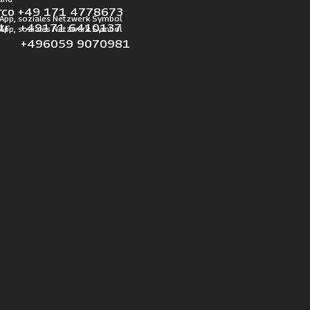
rco +49 171 4778673
otr +49171 6410137
l +496059 9070981