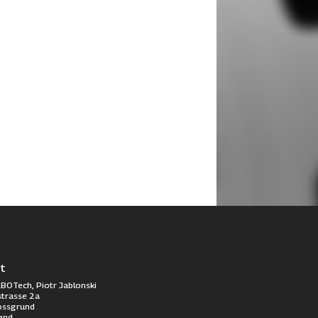
t
BOTech, Piotr Jablonski
trasse 2a
ossgrund
and