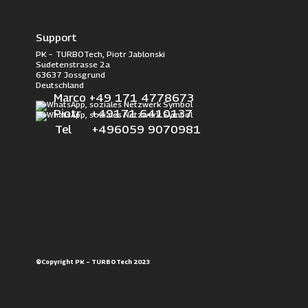
Support
PK – TURBOTech, Piotr Jablonski
Sudetenstrasse 2a
63637 Jossgrund
Deutschland
Marco +49 171 4778673
Piotr +49171 6410137
Tel +496059 9070981
©Copyright PK – TURBOTech 2023