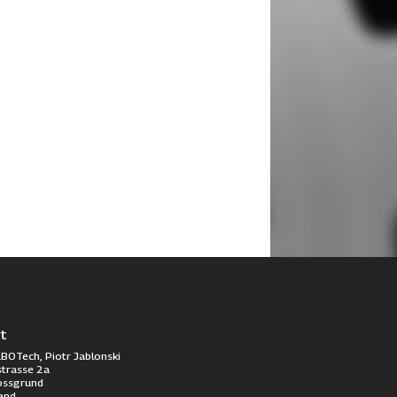
t
BOTech, Piotr Jablonski
trasse 2a
ossgrund
and