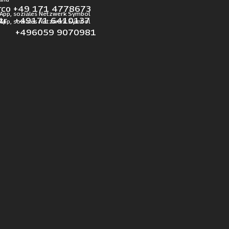
rco +49 171 4778673
otr +49171 6410137
l +496059 9070981