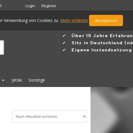
Login
Register
1
der Verwendung von Cookies zu.
Mehr erfahren
Akzeptieren
✓ Ü
ber 15 Jahre Erfahru
✓
Sitz in Deutschland (n
✓ Eigene Instandsetzung 
Jetski
Sonstige