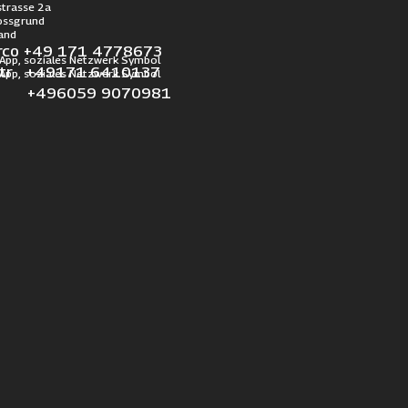
trasse 2a
ossgrund
and
rco +49 171 4778673
otr +49171 6410137
l +496059 9070981