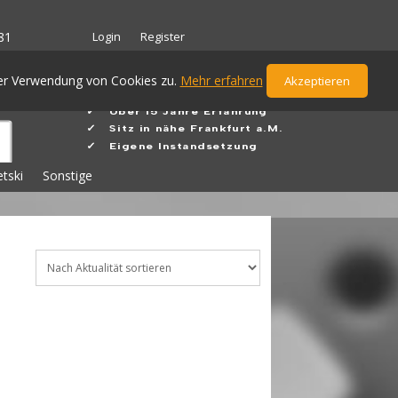
Login
Register
81
der Verwendung von Cookies zu.
Mehr erfahren
Akzeptieren
✓ Ü
ber 15 Jahre Erfahrung
✓
Sitz in nähe Frankfurt a.M.
✓ Eigene Instandsetzung
etski
Sonstige