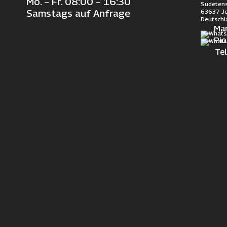
Mo. – Fr. 08:00 – 16:30
Sudetens
63637 J
Samstags auf Anfrage
Deutschl
Ma
Pi
Te