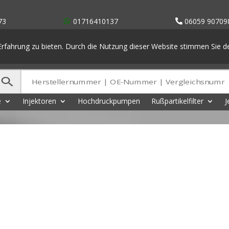
73
01716410137
06059 90709
rfahrung zu bieten. Durch die Nutzung dieser Website stimmen Sie 
e
Injektoren
Hochdruckpumpen
Rußpartikelfilter
J