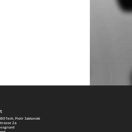
t
BOTech, Piotr Jablonski
trasse 2a
ossgrund
and