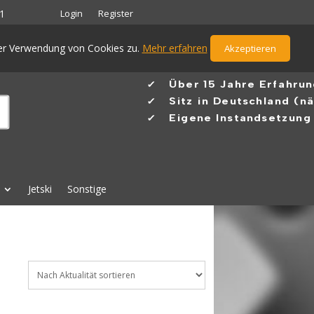
Login
Register
1
der Verwendung von Cookies zu.
Mehr erfahren
Akzeptieren
✓ Ü
ber 15 Jahre Erfahru
✓
Sitz in Deutschland (n
✓ Eigene Instandsetzung 
Jetski
Sonstige