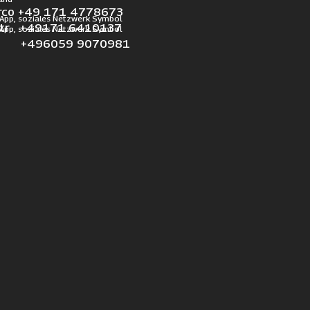
rco +49 171 4778673
otr +49171 6410137
l +496059 9070981