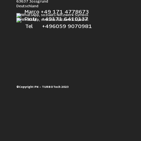
63637 Jossgrund
Deutschland
Marco +49 171 4778673
Piotr +49171 6410137
Tel +496059 9070981
©Copyright PK – TURBOTech 2023