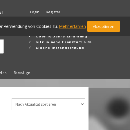
Login
Register
81
der Verwendung von Cookies zu.
Mehr erfahren
Akzeptieren
✓ Ü
ber 15 Jahre Erfahrung
✓
Sitz in nähe Frankfurt a.M.
✓ Eigene Instandsetzung
etski
Sonstige