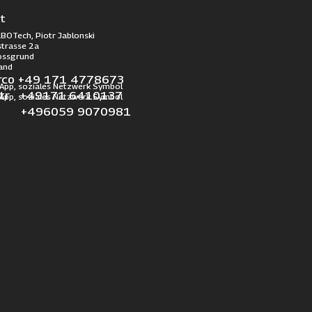
t
BOTech, Piotr Jablonski
trasse 2a
ossgrund
and
rco +49 171 4778673
otr +49171 6410137
l +496059 9070981