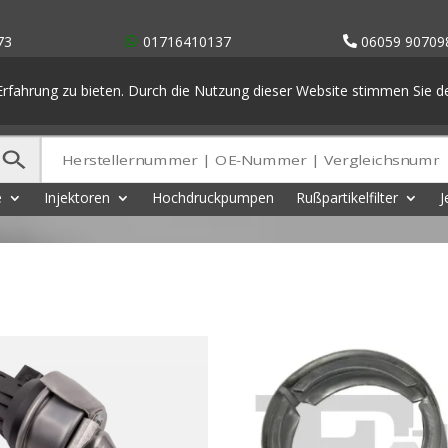
73
01716410137
06059 90709
rfahrung zu bieten. Durch die Nutzung dieser Website stimmen Sie 
e
Injektoren
Hochdruckpumpen
Rußpartikelfilter
J