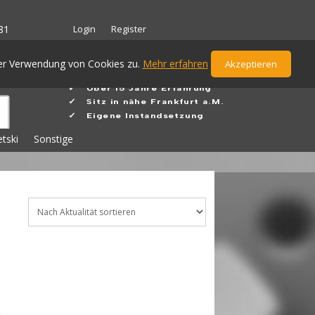
Login
Register
81
der Verwendung von Cookies zu.
Mehr erfahren
Akzeptieren
✓ Ü
ber 15 Jahre Erfahrung
✓
Sitz in nähe Frankfurt a.M.
✓ Eigene Instandsetzung
etski
Sonstige