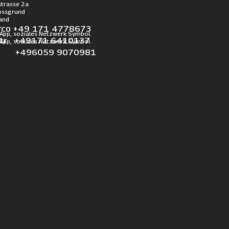
trasse 2a
ossgrund
and
rco +49 171 4778673
otr +49171 6410137
l +496059 9070981