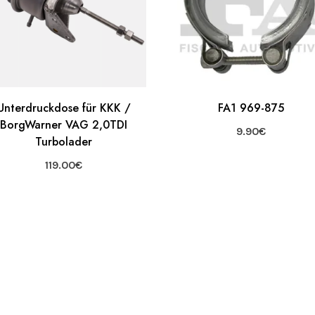
Unterdruckdose für KKK /
FA1 969-875
BorgWarner VAG 2,0TDI
9.90
€
Turbolader
119.00
€