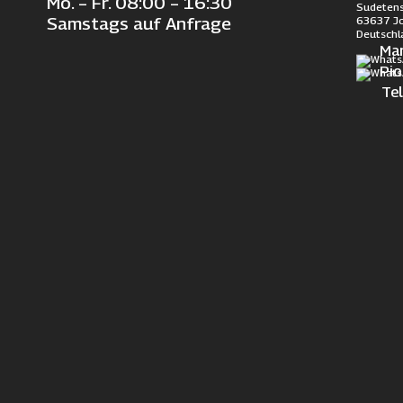
Mo. – Fr. 08:00 – 16:30
Sudetens
63637 J
Samstags auf Anfrage
Deutschl
Ma
Pi
Te