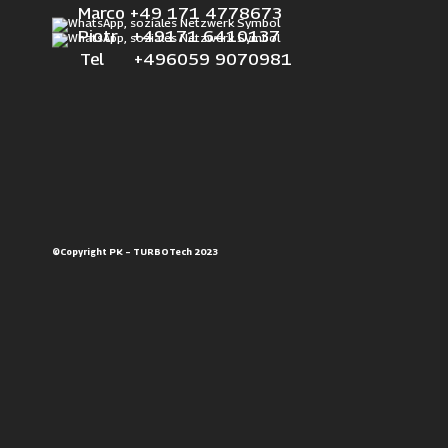
Marco +49 171 4778673
Piotr +49171 6410137
Tel +496059 9070981
©Copyright PK – TURBOTech 2023