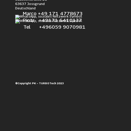
63637 Jossgrund
Deutschland
Marco +49 171 4778673
Piotr +49171 6410137
Tel +496059 9070981
©Copyright PK – TURBOTech 2023