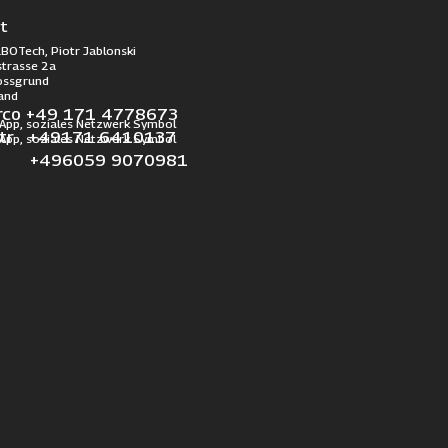
t
BOTech, Piotr Jablonski
trasse 2a
ossgrund
and
rco +49 171 4778673
otr +49171 6410137
l +496059 9070981