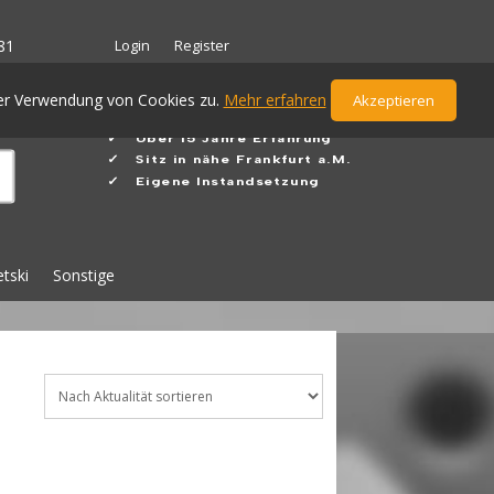
Login
Register
81
der Verwendung von Cookies zu.
Mehr erfahren
Akzeptieren
✓ Ü
ber 15 Jahre Erfahrung
✓
Sitz in nähe Frankfurt a.M.
✓ Eigene Instandsetzung
etski
Sonstige