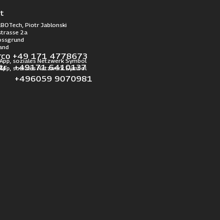
t
BOTech, Piotr Jablonski
trasse 2a
ossgrund
and
rco +49 171 4778673
otr +49171 6410137
l +496059 9070981