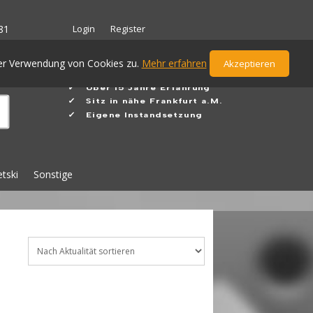
Login
Register
81
der Verwendung von Cookies zu.
Mehr erfahren
Akzeptieren
✓ Ü
ber 15 Jahre Erfahrung
✓
Sitz in nähe Frankfurt a.M.
✓ Eigene Instandsetzung
etski
Sonstige