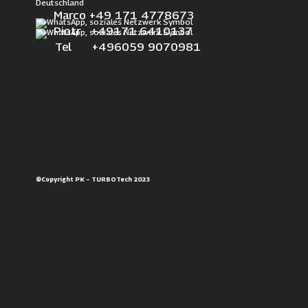
Deutschland
Marco +49 171 4778673
Piotr +49171 6410137
Tel +496059 9070981
©Copyright PK – TURBOTech 2023