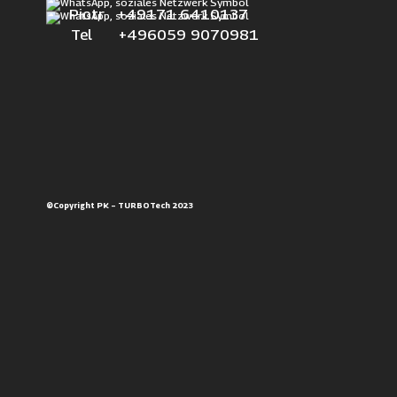
Piotr +49171 6410137
Tel +496059 9070981
©Copyright PK – TURBOTech 2023