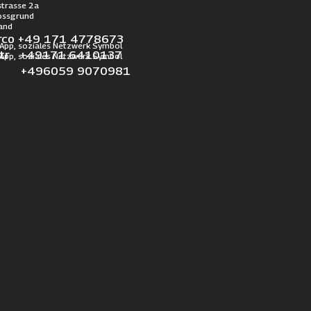
trasse 2a
ossgrund
and
rco +49 171 4778673
otr +49171 6410137
l +496059 9070981