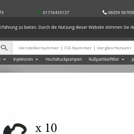
73
01716410137
06059 90709
rfahrung zu bieten. Durch die Nutzung dieser Website stimmen Sie 
e
Injektoren
Hochdruckpumpen
Rußpartikelfilter
J