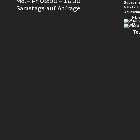
Mo. – Fr. 08:00 – 16:30
Sudetens
63637 J
Samstags auf Anfrage
Deutschl
Ma
Pi
Te