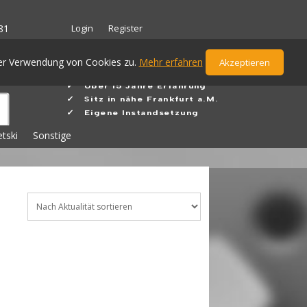
Login
Register
81
der Verwendung von Cookies zu.
Mehr erfahren
Akzeptieren
✓ Ü
ber 15 Jahre Erfahrung
✓
Sitz in nähe Frankfurt a.M.
✓ Eigene Instandsetzung
etski
Sonstige