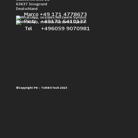
63637 Jossgrund
Deutschland
Marco +49 171 4778673
Piotr +49171 6410137
Tel +496059 9070981
©Copyright PK – TURBOTech 2023