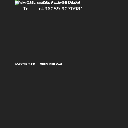
Piotr +49171 6410137
Tel +496059 9070981
©Copyright PK – TURBOTech 2023