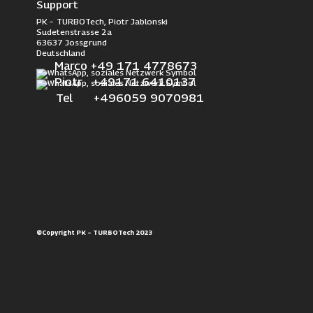
Support
PK – TURBOTech, Piotr Jablonski
Sudetenstrasse 2a
63637 Jossgrund
Deutschland
Marco +49 171 4778673
Piotr +49171 6410137
Tel +496059 9070981
©Copyright PK – TURBOTech 2023