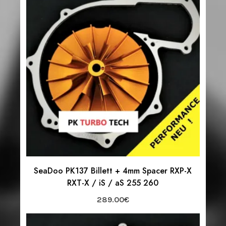
SeaDoo PK137 Billett + 4mm Spacer RXP-X
RXT-X / iS / aS 255 260
289.00
€