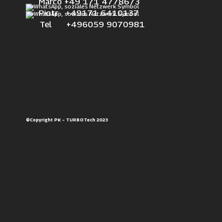
Marco +49 171 4778673
Piotr +49171 6410137
Tel +496059 9070981
©Copyright PK – TURBOTech 2023