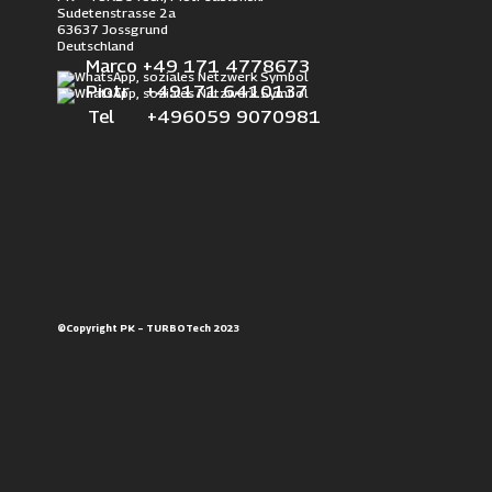
Sudetenstrasse 2a
63637 Jossgrund
Deutschland
Marco +49 171 4778673
Piotr +49171 6410137
Tel +496059 9070981
©Copyright PK – TURBOTech 2023