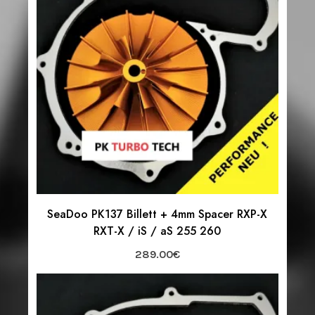
SeaDoo PK137 Billett + 4mm Spacer RXP-X
RXT-X / iS / aS 255 260
289.00
€