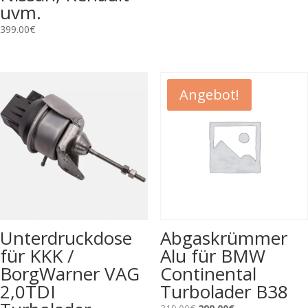
uvm.
399.00
€
Angebot!
Unterdruckdose
Abgaskrümmer
für KKK /
Alu für BMW
BorgWarner VAG
Continental
2,0TDI
Turbolader B38
Ursprünglicher
Aktueller