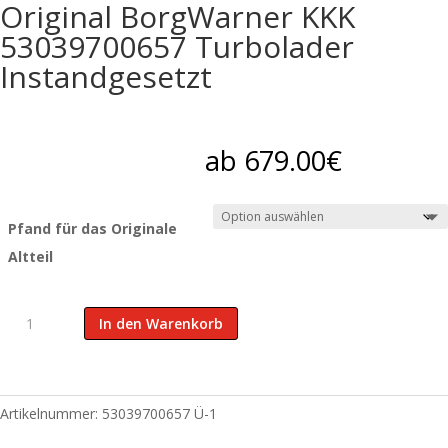
Original BorgWarner KKK
53039700657 Turbolader
Instandgesetzt
ab
679.00
€
Pfand für das Originale
Altteil
Original
In den Warenkorb
BorgWarner
KKK
53039700657
Turbolader
Artikelnummer:
53039700657 Ü-1
Instandgesetzt
Menge