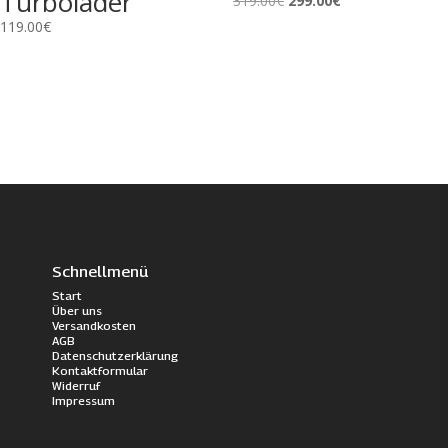
Turbolader
319.00
€
299.00
€
Preis
Preis
119.00
€
war:
ist:
319.00€
299.00€.
Schnellmenü
Start
Über uns
Versandkosten
AGB
Datenschutzerklärung
Kontaktformular
Widerruf
Impressum