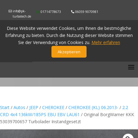
info@pk-
01714778673
06059 9070981
turbotech.de
Diese Website verwendet Cookies, um Ihnen die bestmögliche
Erfahrung zu bieten. Durch die Nutzung dieser Website stimmen
Sie der Verwendung von Cookies zu.
Mehr erfahren
Akzeptieren
Start
/
Autos
/
JEEP
/
CHEROKEE
/
CHEROKEE (KL) 06.2013-
/
2.2
CRD 4x4 136kW/185PS EBU EBV LAU61
/ Original BorgWarner KKK
53039700657 Turbolader Instandgesetzt