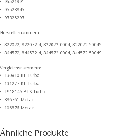
95521391
95523845
95523295
Herstellernummern:
822072, 822072-4, 822072-0004, 822072-5004S
844572, 844572-4, 844572-0004, 844572-5004S
Vergleichsnummern:
130810 BE Turbo
131277 BE Turbo
T918145 BTS Turbo
336761 Motair
106876 Motair
Ähnliche Produkte