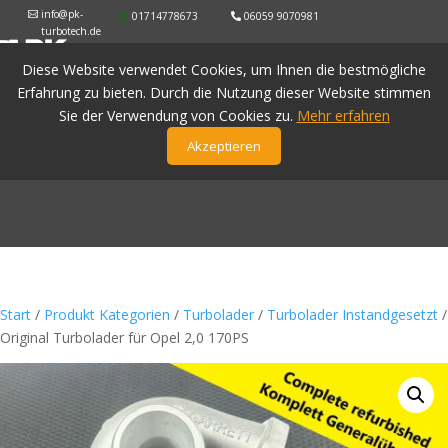
info@pk-
01714778673
06059 9070981
turbotech.de
Diese Website verwendet Cookies, um Ihnen die bestmögliche
Erfahrung zu bieten. Durch die Nutzung dieser Website stimmen
Sie der Verwendung von Cookies zu.
Mehr erfahren
Akzeptieren
Start
/
Produkt Kategorien
/
Turbolader
/
Turbolader Instandgesetzt
/
Original Turbolader für Opel 2,0 170PS