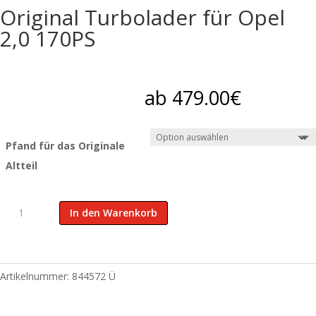
Original Turbolader für Opel
2,0 170PS
ab
479.00
€
Pfand für das Originale
Altteil
Original
In den Warenkorb
Turbolader
für
Opel
2,0
Artikelnummer:
844572 Ü
170PS
Menge