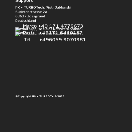
Support
PK – TURBOTech, Piotr Jablonski
Sudetenstrasse 2a
63637 Jossgrund
Deutschland
Marco +49 171 4778673
Piotr +49171 6410137
Tel +496059 9070981
©Copyright PK – TURBOTech 2023