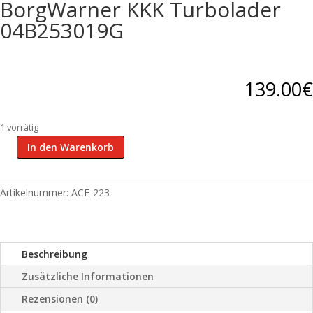
BorgWarner KKK Turbolader
04B253019G
139.00
€
1 vorrätig
In den Warenkorb
Unterdruckdose
VAG
BorgWarner
Artikelnummer:
ACE-223
KKK
Turbolader
04B253019G
Menge
Beschreibung
Zusätzliche Informationen
Rezensionen (0)