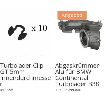
Angebot!
Turbolader Clip
Abgaskrümmer
GT 5mm
Alu für BMW
Innendurchmesse
Continental
r
Turbolader B38
Ursprünglicher
Aktueller
ab
8.99
€
319.00
€
299.00
€
Preis
Preis
war:
ist: