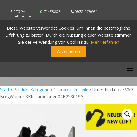
info@pk-
01714778673
06059 9070981
turbotech.de
Diese Website verwendet Cookies, um Ihnen die bestmögliche
Erfahrung zu bieten. Durch die Nutzung dieser Website stimmen
Sie der Verwendung von Cookies zu.
Mehr erfahren
Akzeptieren
Start
/
Produkt Kategorien
/
Turbolader Teile
/ Unterdruckdose VAG
BorgWarner KKK Turbolader 04B253019G