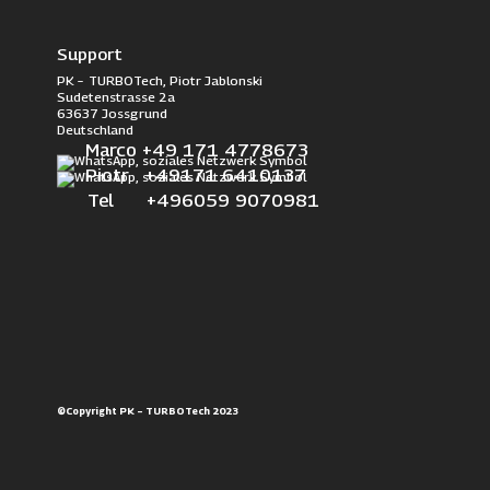
Support
PK – TURBOTech, Piotr Jablonski
Sudetenstrasse 2a
63637 Jossgrund
Deutschland
Marco +49 171 4778673
Piotr +49171 6410137
Tel +496059 9070981
©Copyright PK – TURBOTech 2023