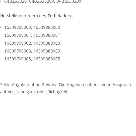
04B253020, 04B253020V, 04B253020X
Herstellernummern des Turboladers:
16309700000, 16309880000
16309700001, 16309880001
16309700002, 16309880003
16309700003, 16309880003
16309700005, 16309880005
* Alle Angaben ohne Gewähr. Die Angaben haben keinen Anspruch
auf Vollständigkeit oder Richtigkeit