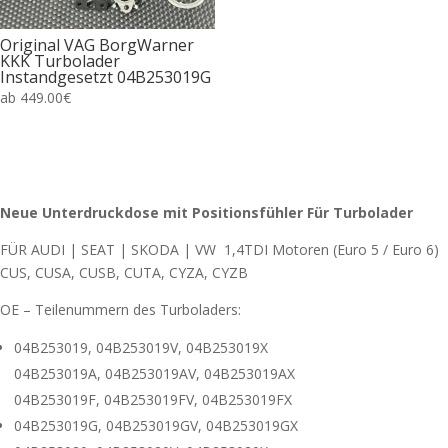
Original VAG BorgWarner
KKK Turbolader
Instandgesetzt 04B253019G
ab
449.00
€
Neue Unterdruckdose mit Positionsfühler Für Turbolader
FÜR AUDI | SEAT | SKODA | VW 1,4TDI Motoren (Euro 5 / Euro 6)
CUS, CUSA, CUSB, CUTA, CYZA, CYZB
OE – Teilenummern des Turboladers:
04B253019, 04B253019V, 04B253019X
04B253019A, 04B253019AV, 04B253019AX
04B253019F, 04B253019FV, 04B253019FX
04B253019G, 04B253019GV, 04B253019GX